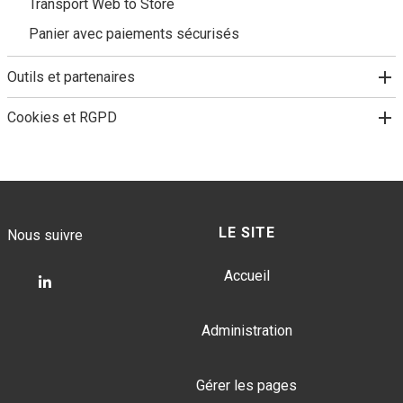
Transport Web to Store
Panier avec paiements sécurisés
Outils et partenaires
Cookies et RGPD
LE SITE
Nous suivre
Accueil
Suivez-
nous
Administration
sur
LinkedIn
Gérer les pages