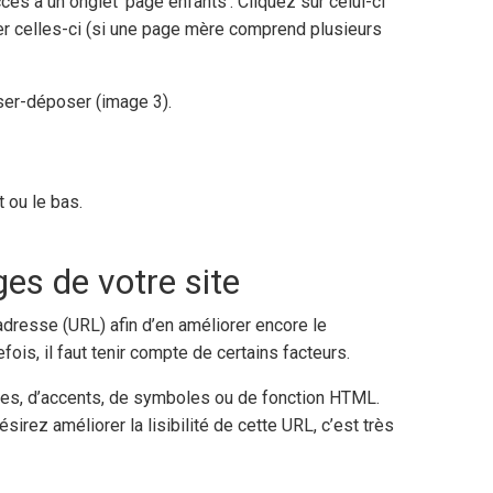
ès à un onglet ‘page enfants’. Cliquez sur celui-ci
iser celles-ci (si une page mère comprend plusieurs
sser-déposer (image 3).
 ou le bas.
es de votre site
e adresse (URL) afin d’en améliorer encore le
is, il faut tenir compte de certains facteurs.
aces, d’accents, de symboles ou de fonction HTML.
sirez améliorer la lisibilité de cette URL, c’est très