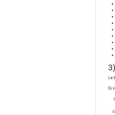
3
Le 
Si 