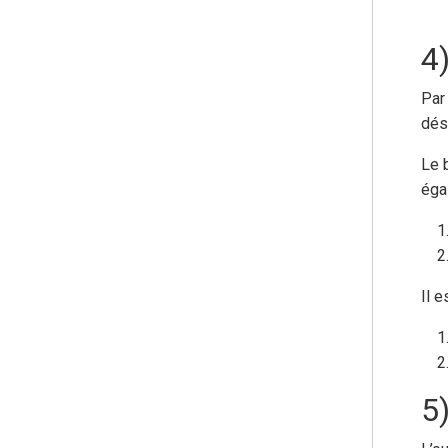
4
Par
dés
Le 
éga
Il 
5