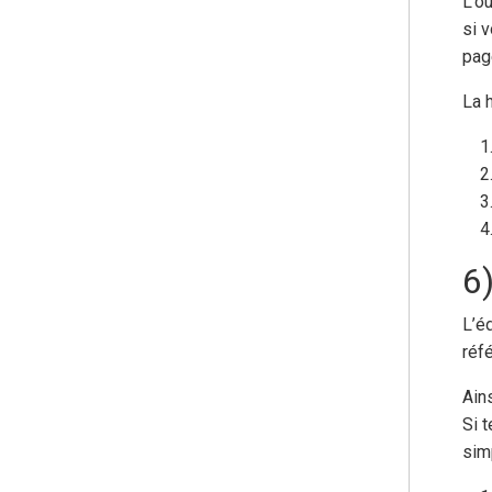
L’o
si 
page
La 
6
L’éd
réf
Ain
Si t
sim