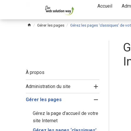
Passer
Accueil
Admi
le
menu
Gérer les pages
Gérez les pages ‘classiques’ de votr
G
I
À propos
Administration du site
Gérer les pages
Gérez la page d’accueil de votre
site Internet
Gérez les pages ‘classiques’