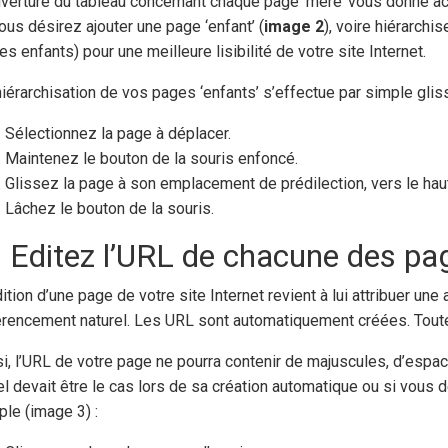
uverture du tableau concernant chaque page ‘mère’ vous donne acc
vous désirez ajouter une page ‘enfant’ (
image 2
), voire hiérarch
s enfants) pour une meilleure lisibilité de votre site Internet.
hiérarchisation de vos pages ‘enfants’ s’effectue par simple gli
Sélectionnez la page à déplacer.
Maintenez le bouton de la souris enfoncé.
Glissez la page à son emplacement de prédilection, vers le haut
Lâchez le bouton de la souris.
) Editez l’URL de chacune des pag
ition d’une page de votre site Internet revient à lui attribuer un
érencement naturel. Les URL sont automatiquement créées. Toutefo
si, l’URL de votre page ne pourra contenir de majuscules, d’esp
el devait être le cas lors de sa création automatique ou si vous dé
ple (image 3) :