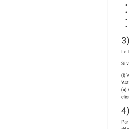
3
Le 
Si 
(i) 
‘Act
(ii
cliq
4
Par