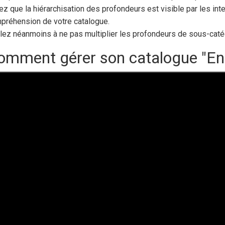
z que la hiérarchisation des profondeurs est visible par les inter
préhension de votre catalogue.
llez néanmoins à ne pas multiplier les profondeurs de sous-catégor
omment gérer son catalogue "En 