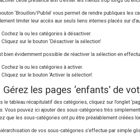
activer cette présence afin d’éviter les menus trop longs ou en
bouton ‘Brouillon/Publié’ vous permet de rendre publiques les ca
lement limiter leur accès aux seuls liens internes placés sur d’au
Cochez la ou les catégories à désactiver.
Cliquez sur le bouton ‘Désactiver la sélection’
est bien évidemment possible de réactiver la sélection en effectu
Cochez la ou les catégories à activer.
Cliquez sur le bouton ‘Activer la sélection’.
 Gérez les pages ‘enfants’ de vot
s le tableau récapitulatif des catégories, cliquez sur l’onglet ‘p
es. Vous pouvez ici ajouter des sous-catégories très simplement e
ez que les sous-catégories ont pu être préalablement créées lor
hiérarchisation de vos sous-catégories s’effectue par simple gl