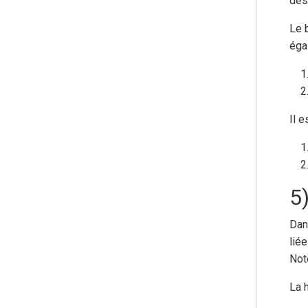
dés
Le 
éga
Il 
5)
Dan
lié
Not
La 