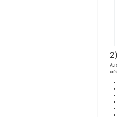
2)
Au 
cré